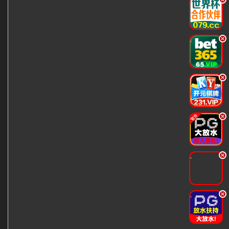
.
.
.
.
.
.